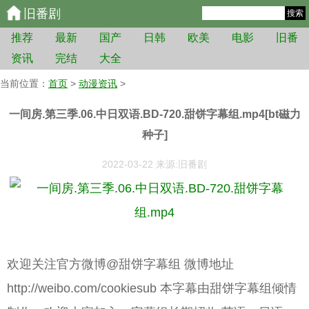
旧番剧
搜索
推荐
最新
国产
日韩
欧美
电影
旧番
资讯
完结
大全
当前位置：
首页
>
动漫资讯
>
一间房.第三季.06.中日双语.BD-720.甜饼字幕组.mp4[bt磁力
种子]
2022-03-22 来源:旧番剧
欢迎关注官方微博@甜饼字幕组 微博地址
http://weibo.com/cookiesub 本字幕由甜饼字幕组倾情