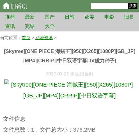
旧番剧
搜索
推荐
最新
国产
日韩
欧美
电影
旧番
资讯
完结
大全
当前位置：
首页
>
动漫资讯
>
[Skytree][ONE PIECE 海贼王][950][X265][1080P][GB_JP]
[MP4][CRRIP][中日双语字幕][bt磁力种子]
2022-03-22 来源:旧番剧
文件信息
文件总数：1，文件总大小：376.2MB