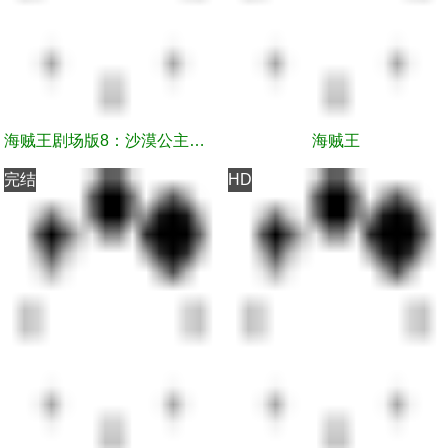
海贼王剧场版8：沙漠公主与海盗们
海贼王
完结
HD