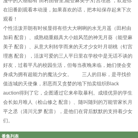
漫中的人物都有“田村由香里,能登麻美子,钉宫理惠”，欢迎你
在旧番剧观看本动漫，如果喜欢的话，把本站保存起来下次
观看！
个性活泼开朗有时候显得有些大大咧咧的水无月遥（田村由
加莉 配音）、成熟稳重颇具大小姐风范的神无月葵（能登麻
美子 配音）、从意大利转学而来的天才少女叶月胡桃（钉宫
理惠 配音），活泼可爱的三人平日里在学校中是无话不谈的
好友，过着平凡的校园生活，但每当夜晚来临，她们便会变
身成为拥有超能力的魔法少女。 三人的目标，是寻找价
值连城的天使像，邪恶而又贪婪的地下拍卖组织Black
auction得到了它，企图通过它来牟取暴利。成绩优异的学生
会长如月唯人（桧山修之 配音）、随叫随到的万能管家长月
平之丞（清川元梦 配音），是他们在背后默默的支持着少女
们。
番集列表