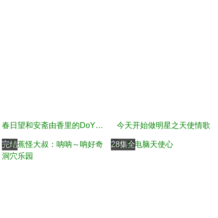
春日望和安斋由香里的DoYU~NO~theRadio
今天开始做明星之天使情歌
完结
28集全