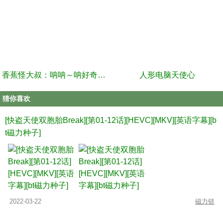
香蕉怪大叔：呐呐～呐好奇洞穴乐园
人形电脑天使心
猜你喜欢
[快盗天使双胞胎Break][第01-12话][HEVC][MKV][英语字幕][b
t磁力种子]
2022-03-22
磁力链