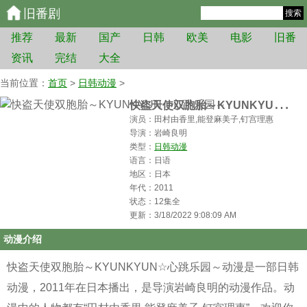
旧番剧
搜索
推荐
最新
国产
日韩
欧美
电影
旧番
资讯
完结
大全
当前位置：
首页
>
日韩动漫
>
快
盗天使双胞胎～KYUNKYUN☆心跳乐园～
演员：田村由香里,能登麻美子,钉宫理惠
导演：岩崎良明
类型：
日韩动漫
语言：日语
地区：日本
年代：2011
状态：12集全
更新：3/18/2022 9:08:09 AM
动漫介绍
快盗天使双胞胎～KYUNKYUN☆心跳乐园～动漫是一部日韩
动漫，2011年在日本播出，是导演岩崎良明的动漫作品。动