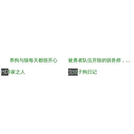
养狗与猫每天都很开心
被勇者队伍开除的驯兽师，邂逅最强种猫耳少女
HD
完结