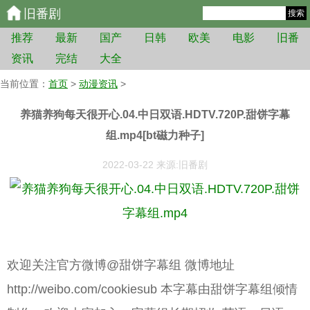
旧番剧
搜索
推荐
最新
国产
日韩
欧美
电影
旧番
资讯
完结
大全
当前位置：
首页
>
动漫资讯
>
养猫养狗每天很开心.04.中日双语.HDTV.720P.甜饼字幕
组.mp4[bt磁力种子]
2022-03-22 来源:旧番剧
欢迎关注官方微博@甜饼字幕组 微博地址
http://weibo.com/cookiesub 本字幕由甜饼字幕组倾情