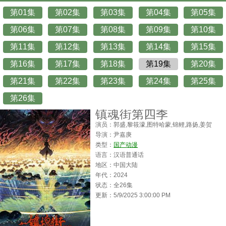
第01集
第02集
第03集
第04集
第05集
第06集
第07集
第08集
第09集
第10集
第11集
第12集
第13集
第14集
第15集
第16集
第17集
第18集
第19集
第20集
第21集
第22集
第23集
第24集
第25集
第26集
镇魂街第四季
演员：郭盛,黎筱濛,图特哈蒙,锦鲤,路扬,姜贺
导演：尹嘉庚
类型：
国产动漫
语言：汉语普通话
地区：中国大陆
年代：2024
状态：全26集
更新：5/9/2025 3:00:00 PM