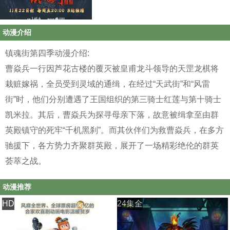
动漫介绍
镇魂街第四季动漫介绍:
曹焱兵一行因芦花古楼的覆灭被皇甫龙斗领导的天罡龙棋将
栽赃嫁祸，全员受到灵域的通缉，在经过“天武街”和“风雷
街”时，他们分别遭遇了王国组织的第三骑士红莲与第十骑士
凯米拉。其后，曹焱兵为探寻母亲下落，故意被缉拿至由群
英殿镇守的死牢“千机黑刹”。而其伙伴们为救曹焱兵，在多方
驰援下，各方势力齐聚群英殿，展开了一场精彩绝伦的群英
荟萃之战。
动漫推荐
HD
24集全