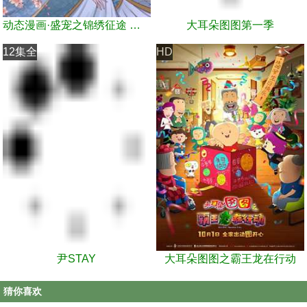
动态漫画·盛宠之锦绣征途 第1季
大耳朵图图第一季
12集全
HD
尹STAY
大耳朵图图之霸王龙在行动
猜你喜欢