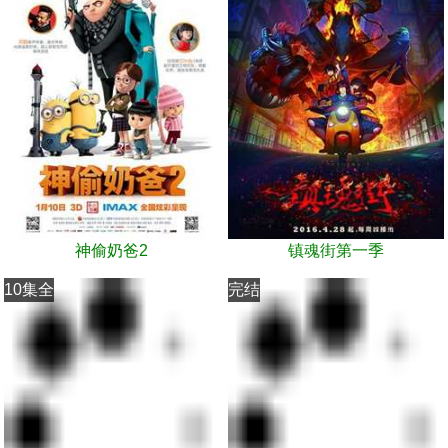
神偷奶爸2
镇魂街第一季
10集全
完结