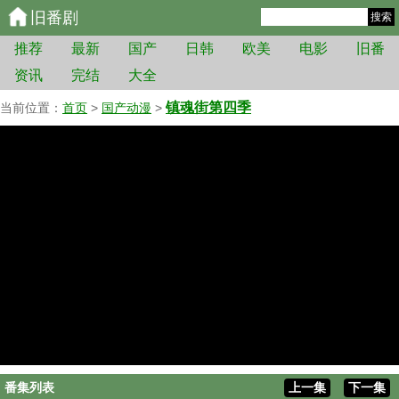
旧番剧
搜索
推荐
最新
国产
日韩
欧美
电影
旧番
资讯
完结
大全
镇魂街第四季
当前位置：
首页
>
国产动漫
>
番集列表
上一集
下一集